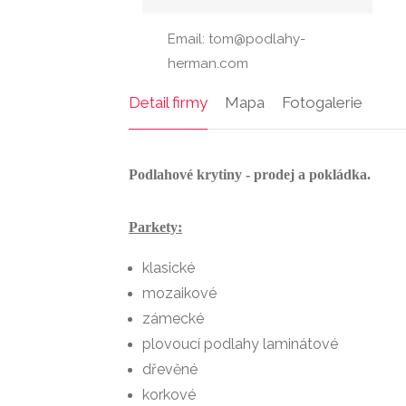
Email: tom@podlahy-
herman.com
Detail firmy
Mapa
Fotogalerie
Podlahové krytiny - prodej a pokládka.
Parkety:
klasické
mozaikové
zámecké
plovoucí podlahy laminátové
dřevěné
korkové