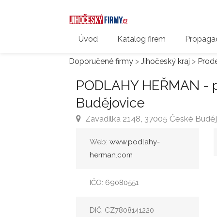
Úvod
Katalog firem
Propagac
Doporučené firmy
>
Jihočeský kraj
>
Prod
PODLAHY HEŘMAN - po
Budějovice
Zavadilka 2148, 37005 České Budějo
Web:
www.podlahy-
herman.com
IČO: 69080551
DIČ: CZ7808141220