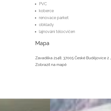
PVC
koberce
renovace parket
obklady
lajnování tělocvičen
Mapa
Zavadilka 2148, 37005 České Budějovice 2 J
Zobrazit na mapě