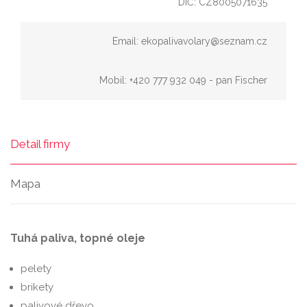
DIČ: CZ8005071635
Email: ekopalivavolary@seznam.cz
Mobil: +420 777 932 049 - pan Fischer
Detail firmy
Mapa
Tuhá paliva, topné oleje
pelety
brikety
palivové dřevo