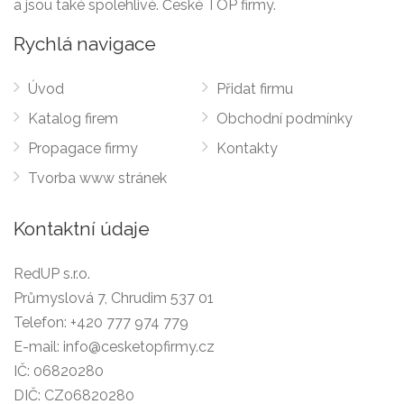
a jsou také spolehlivé. České TOP firmy.
Rychlá navigace
Úvod
Přidat firmu
Katalog firem
Obchodní podmínky
Propagace firmy
Kontakty
Tvorba www stránek
Kontaktní údaje
RedUP s.r.o.
Průmyslová 7, Chrudim 537 01
Telefon:
+420 777 974 779
E-mail:
info@cesketopfirmy.cz
IČ: 06820280
DIČ: CZ06820280