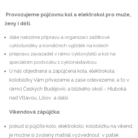
Provozujeme půjčovnu kol a elektrokol pro muže,
ženy i děti.
dále nabízíme přípravu a organizaci zážitkové
cykloturistiky a kondičních vyjížděk na kolech
přepravu zavazadel v rámci cyklovýletů a kol na
speciálním podvozku s cyklonástavbou.
U nás objednaná a zapůjčená kola, elektrokola,
koloběžky Vám přivezeme a zase odevezeme, a to v
rámci Českých Budějovic a blízkého okolí - Hluboká
nad Vltavou, Lišov a další
Víkendová zápůjčka:
pokud si půjčíte kolo, elektrokolo, koloběžku na víkend,
je možné si zvolený matriál vyzvednout v pátek