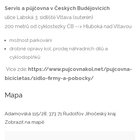
Servis a půjčovna v Českých Budějovicích
ulice Labská 3, sídliště Vltava (suterén)
200 metrů od cyklostezky ČB --> Hluboká nad Vltavou
možnost parkování
drobné opravy kol, prodej náhradních dílů a
cyklodoplňků
Více zde:
https://www.pujcovnakol.net/pujcovna-
bicicletas/sidlo-firmy-a-pobocky/
Mapa
Adamovská 115/28, 373 71 Rudolfov Jihočeský kraj
Zobrazit na mapě