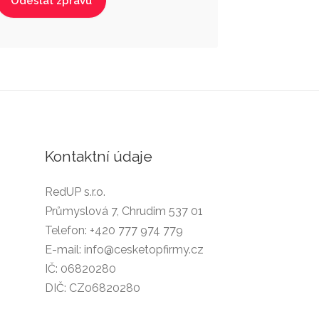
Kontaktní údaje
RedUP s.r.o.
Průmyslová 7, Chrudim 537 01
Telefon:
+420 777 974 779
E-mail:
info@cesketopfirmy.cz
IČ: 06820280
DIČ: CZ06820280