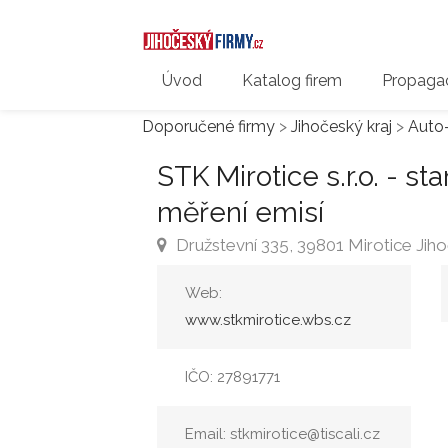
Úvod
Katalog firem
Propagac
Doporučené firmy
>
Jihočeský kraj
>
Auto
STK Mirotice s.r.o. - st
měření emisí
Družstevní 335, 39801 Mirotice Jiho
Web:
www.stkmirotice.wbs.cz
IČO: 27891771
Email: stkmirotice@tiscali.cz