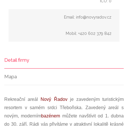
IČO: 0
Email: info@novyradov.cz
Mobil: +420 602 379 842
Detail firmy
Mapa
Rekreační areál
Nový Řadov
je zavedeným turistickým
resortem v samém srdci Třeboňska. Zavedený areál s
novým, moderním
bazénem
můžete navštívit od 1. dubna
do 30. září. Rádi vás přivítáme v atraktivní lokalitě krásné