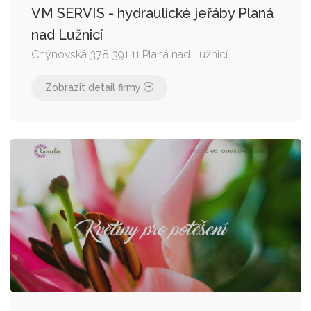
VM SERVIS - hydraulické jeřáby Planá
nad Lužnicí
Chýnovská 378 391 11 Planá nad Lužnicí
Zobrazit detail firmy