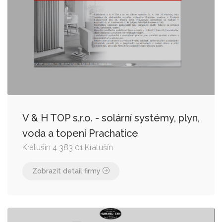
V & H TOP s.r.o. - solární systémy, plyn,
voda a topení Prachatice
Kratušín 4 383 01 Kratušín
Zobrazit detail firmy