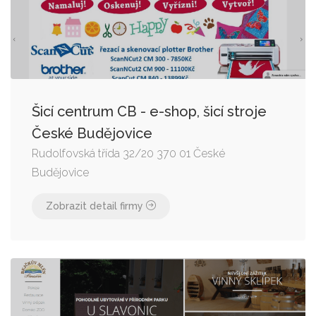
Šicí centrum CB - e-shop, šicí stroje
České Budějovice
Rudolfovská třída 32/20 370 01 České
Budějovice
Zobrazit detail firmy