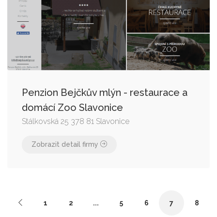
Penzion Bejčkův mlýn - restaurace a
domácí Zoo Slavonice
Stálkovská 25 378 81 Slavonice
Zobrazit detail firmy
1
2
...
5
6
7
8