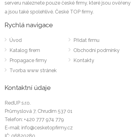
serveru naleznete pouze české firmy, které jsou ověřeny
a jsou také spolehlivé. České TOP firmy.
Rychlá navigace
Úvod
Přidat firmu
Katalog firem
Obchodní podmínky
Propagace firmy
Kontakty
Tvorba www stránek
Kontaktní údaje
RedUP s.r.o.
Průmyslová 7, Chrudim 537 01
Telefon:
+420 777 974 779
E-mail:
info@cesketopfirmy.cz
IČ: 06820280