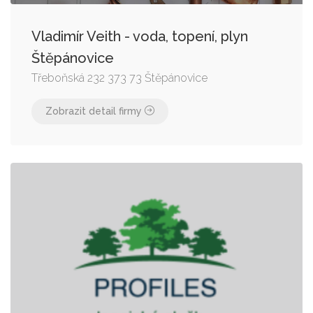
Vladimír Veith - voda, topení, plyn
Štěpánovice
Třeboňská 232 373 73 Štěpánovice
Zobrazit detail firmy