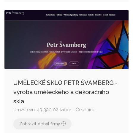
UMĚLECKÉ SKLO PETR ŠVAMBERG -
výroba uměleckého a dekoračního
skla
Družstevní 43 390 02 Tábor - Čekanice
Zobrazit detail firmy