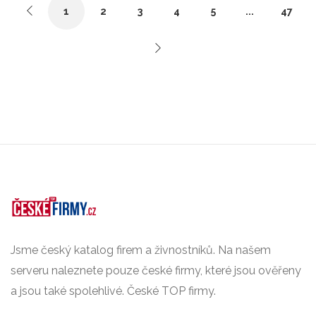
1
2
3
4
5
...
47
Jsme český katalog firem a živnostníků. Na našem
serveru naleznete pouze české firmy, které jsou ověřeny
a jsou také spolehlivé. České TOP firmy.