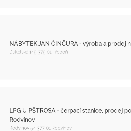
NÁBYTEK JAN ČINČURA - výroba a prodej n
Dukelská 149 379 01 Třeboň
LPG U PŠTROSA - čerpací stanice, prodej 
Rodvínov
Rodvínov 54 377 01 Rodvínov