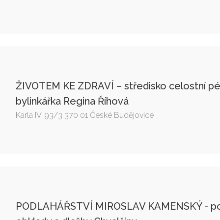
ŽIVOTEM KE ZDRAVÍ – středisko celostní péč
bylinkářka Regina Říhová
Karla IV. 93/3 370 01 České Budějovice
PODLAHÁŘSTVÍ MIROSLAV KAMENSKÝ - pokl