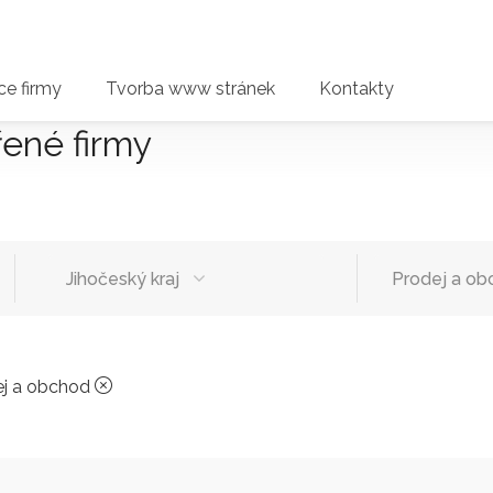
e firmy
Tvorba www stránek
Kontakty
řené firmy
Jihočeský kraj
Prodej a ob
ej a obchod