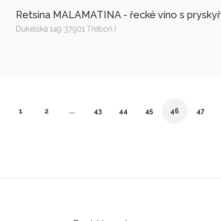
Retsina MALAMATINA - řecké víno s pryskyři
Dukelská 149 37901 Třeboň I
1
2
...
43
44
45
46
47